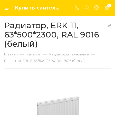
0
Купить сантехнику, системы отопление и водоснабжения оптом и в розницу в интернет-магазине elsen-opt.ru
Радиатор, ERK 11,
63*500*2300, RAL 9016
(белый)
—
—
—
Главная
Каталог
Радиаторы панельные
Радиатор, ERK 11, 63*500*2300, RAL 9016 (белый)