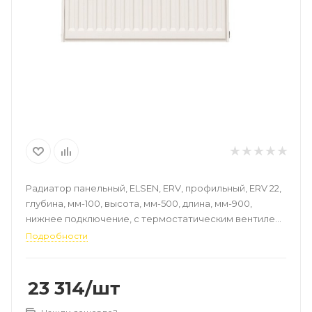
Радиатор панельный, ELSEN, ERV, профильный, ERV 22,
глубина, мм-100, высота, мм-500, длина, мм-900,
нижнее подключение, с термостатическим вентилем,
рабочее давление, бар-10, цвет-RAL 9016 (белый)
Подробности
23 314
/шт