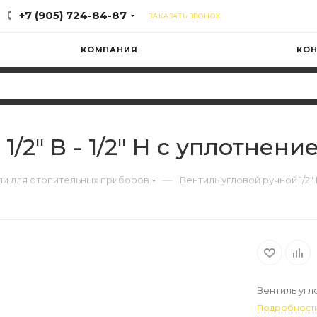
+7 (905) 724-84-87
ЗАКАЗАТЬ ЗВОНОК
КОМПАНИЯ
КОН
/2" В - 1/2" Н с уплотнен
—
ли для отопительных приборов
Вентиль угловой ручной 1/2" 
Вентиль угло
Подробност