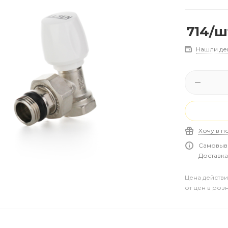
714
/ш
Нашли де
Хочу в п
Самовыво
Доставка 
Цена действи
от цен в роз