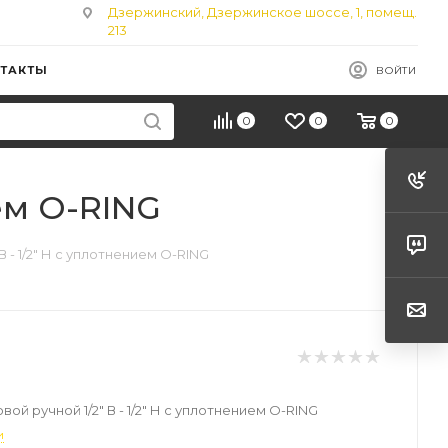
Дзержинский, Дзержинское шоссе, 1, помещ.
213
ТАКТЫ
ВОЙТИ
0
0
0
ием O-RING
В - 1/2" Н с уплотнением O-RING
вой ручной 1/2" В - 1/2" Н с уплотнением O-RING
и