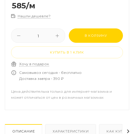
полиэтилена. Поверх него расположен слой
585
/м
алюминия, выполняющий роль
кислородонепроницаемого материала, наружный
Нашли дешевле?
слой трубы выполнен из термостойкого полиэтилена
II класса и выполняет роль защитного слоя для
предотвращения повреждения алюминиевого слоя.
В КОРЗИНУ
КУПИТЬ В 1 КЛИК
Хочу в подарок
Самовывоз сегодня - бесплатно
Доставка завтра - 390 ₽
Цена действительна только для интернет-магазина и
может отличаться от цен в розничных магазинах
ОПИСАНИЕ
ХАРАКТЕРИСТИКИ
КАК КУПИТЬ