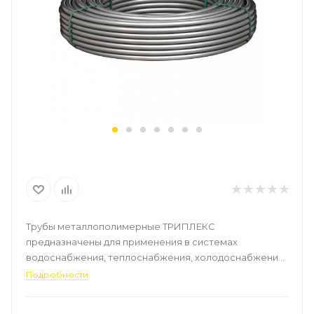
Трубы металлополимерные ТРИПЛЕКС
предназначены для применения в системах
водоснабжения, теплоснабжения, холодоснабжения,
отопления. Рабочий внутренний самонесущий слой
Подробности
труб, контактирующий с транспортируемой средой,
изготовлен из сшитого пероксидным методом