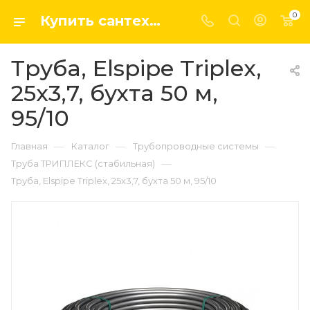
0
Купить сантехнику, системы отопление и водоснабжения оптом и в розницу в интернет-магазине elsen-opt.ru
Труба, Elspipe Triplex,
25x3,7, бухта 50 м,
95/10
—
—
—
Главная
Каталог
Трубопроводные системы
—
Труба ТРИПЛЕКС (стабильная)
Труба, Elspipe Triplex, 25x3,7, бухта 50 м, 95/10