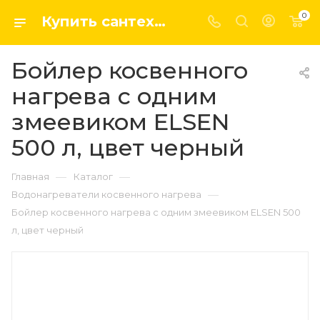
0
Купить сантехнику, системы отопление и водоснабжения оптом и в розницу в интернет-магазине elsen-opt.ru
Бойлер косвенного
нагрева с одним
змеевиком ELSEN
500 л, цвет черный
—
—
Главная
Каталог
—
Водонагреватели косвенного нагрева
Бойлер косвенного нагрева с одним змеевиком ELSEN 500
л, цвет черный